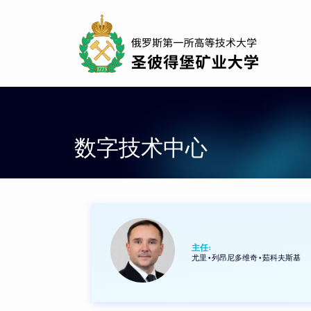
Skip
to
main
content
数字技术中心
主任:
尤里•列昂尼多维奇•茹科夫斯基