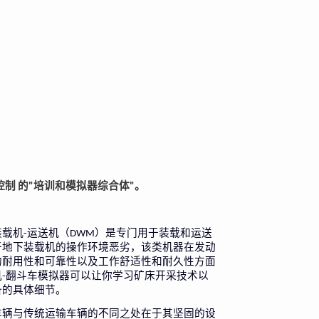
控制
的
培训和模拟器综合体
。
"
"
装载机
运送机（
）是专门用于装载和运送
-
DWM
于地下装载机的操作环境恶劣，该类机器在发动
的耐用性和可靠性以及工作舒适性和耐久性方面
机
翻斗车模拟器可以让你学习矿床开采技术以
-
备的具体细节。
车辆与传统运输车辆的不同之处在于其坚固的设